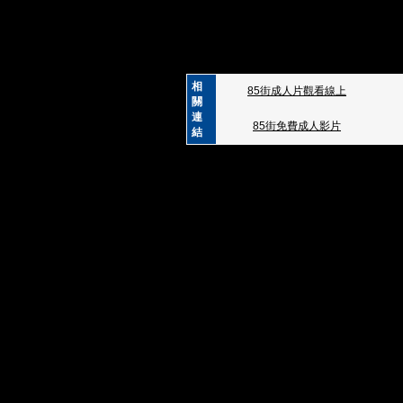
相
85街成人片觀看線上
關
連
85街免費成人影片
結