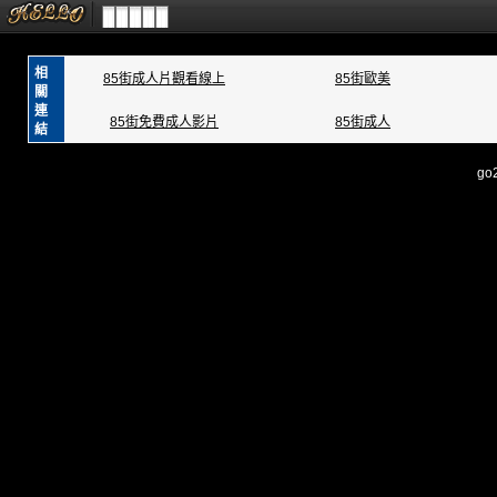
相
85街成人片觀看線上
85街歐美
關
連
85街免費成人影片
85街成人
結
go